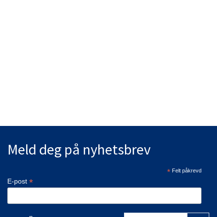
Meld deg på nyhetsbrev
*
Felt påkrevd
*
E-post
Fornavn